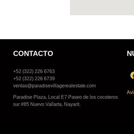
CONTACTO
N
+52 (322) 226 6763
+52 (322) 226 6739
ventas@paradisevillagerealestate.com
Avi
Paradise Plaza, Local E7 Paseo de los cocoteros
sur #85 Nuevo Vallarta, Nayarit.